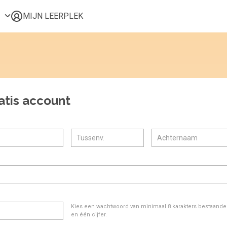
MIJN LEERPLEK
Voor mij
Alle onderwerpen
Populair
Favoriet
atis account
Gestart
Afgerond
Certificaten
Kies een wachtwoord van minimaal 8 karakters bestaande u
en één cijfer.