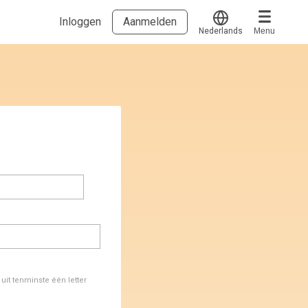
Inloggen
Aanmelden
Nederlands
Menu
Translate
Voucher verzilveren
Account en hulp
Meer
Start met leren
klantenservice@hobp.nl
Blogs
Inloggen
Erkend NRTO lid
Talentbehoud V.S. werving en selectie.
Voorwaarden en Privacy
Veelgestelde vragen
it tenminste één letter