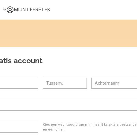
MIJN LEERPLEK
Voor mij
Alle onderwerpen
Populair
Favoriet
atis account
Gestart
Afgerond
Certificaten
Kies een wachtwoord van minimaal 8 karakters bestaande u
en één cijfer.