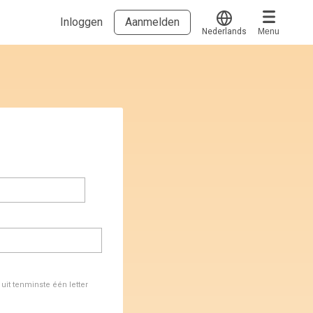
Inloggen
Aanmelden
Nederlands
Menu
Translate
Voucher verzilveren
Account en hulp
Meer
Start met leren
klantenservice@hobp.nl
Blogs
Inloggen
Erkend NRTO lid
Talentbehoud V.S. werving en selectie.
Voorwaarden en Privacy
Veelgestelde vragen
it tenminste één letter