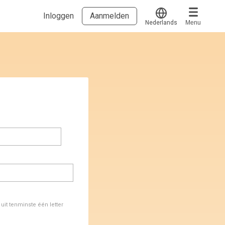
Inloggen
Aanmelden
Nederlands
Menu
Translate
Voucher verzilveren
Account en hulp
Meer
Start met leren
klantenservice@hobp.nl
Blogs
Inloggen
Erkend NRTO lid
Talentbehoud V.S. werving en selectie.
Voorwaarden en Privacy
Veelgestelde vragen
it tenminste één letter