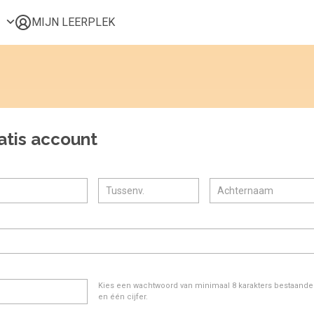
MIJN LEERPLEK
Voor mij
Alle onderwerpen
Populair
Favoriet
atis account
Gestart
Afgerond
Certificaten
Kies een wachtwoord van minimaal 8 karakters bestaande u
en één cijfer.