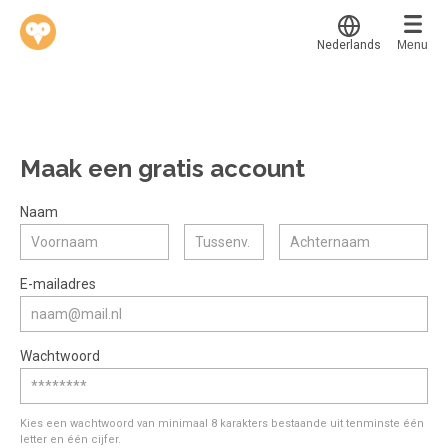
Nederlands
Menu
Translate
Werkvinders
®
Bedrijven
Maak een gratis account
Vacatures
Mijn leerplek
Naam
Voucher verzilveren
Voor mij
Alle onderwerpen
E-mailadres
Account en hulp
Populair
Meer
Start met leren
Favoriet
Wachtwoord
klantenservice@hobp.nl
Blogs
Gestart
Inloggen
Inloggen
Erkend NRTO lid
Afgerond
Aanmelden
Kies een wachtwoord van minimaal 8 karakters bestaande uit tenminste één
Talentbehoud V.S. werving en selectie.
letter en één cijfer.
Certificaten