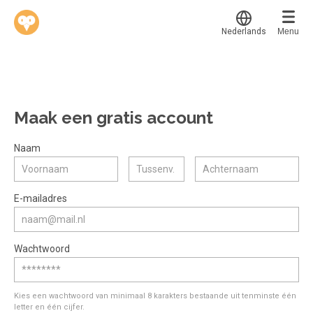
Nederlands
Menu
Translate
Werkvinders
®
Bedrijven
Maak een gratis account
Vacatures
Mijn leerplek
Naam
Voucher verzilveren
Voor mij
Alle onderwerpen
E-mailadres
Account en hulp
Populair
Meer
Start met leren
Favoriet
Wachtwoord
klantenservice@hobp.nl
Blogs
Gestart
Inloggen
Inloggen
Erkend NRTO lid
Afgerond
Aanmelden
Kies een wachtwoord van minimaal 8 karakters bestaande uit tenminste één
Talentbehoud V.S. werving en selectie.
letter en één cijfer.
Certificaten