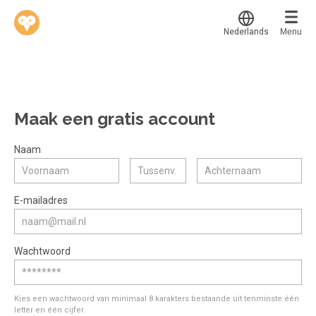
Nederlands
Menu
Translate
Werkvinders
®
Bedrijven
Maak een gratis account
Vacatures
Mijn leerplek
Naam
Voucher verzilveren
Voor mij
Alle onderwerpen
E-mailadres
Account en hulp
Populair
Meer
Start met leren
Favoriet
Wachtwoord
klantenservice@hobp.nl
Blogs
Gestart
Inloggen
Inloggen
Erkend NRTO lid
Afgerond
Aanmelden
Kies een wachtwoord van minimaal 8 karakters bestaande uit tenminste één
Talentbehoud V.S. werving en selectie.
letter en één cijfer.
Certificaten