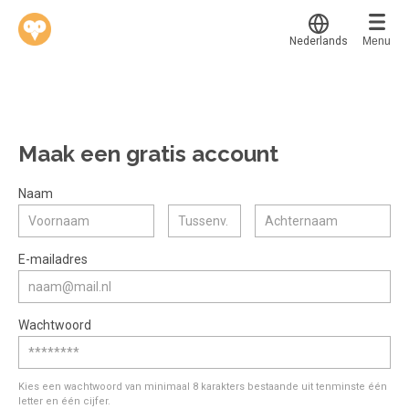
Nederlands
Menu
Translate
Werkvinders
®
Bedrijven
Maak een gratis account
Vacatures
Mijn leerplek
Naam
Voucher verzilveren
Voor mij
Alle onderwerpen
E-mailadres
Account en hulp
Populair
Meer
Start met leren
Favoriet
Wachtwoord
klantenservice@hobp.nl
Blogs
Gestart
Inloggen
Inloggen
Erkend NRTO lid
Afgerond
Aanmelden
Kies een wachtwoord van minimaal 8 karakters bestaande uit tenminste één
Talentbehoud V.S. werving en selectie.
letter en één cijfer.
Certificaten