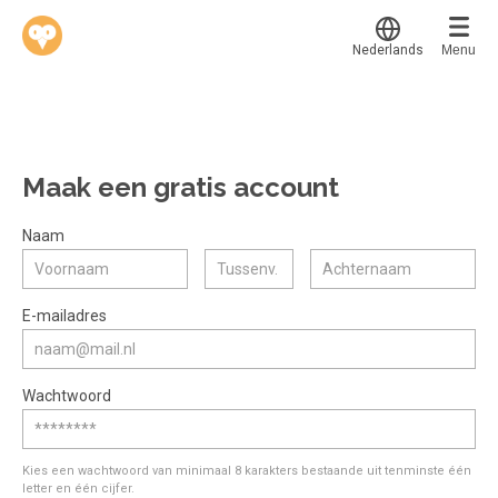
Nederlands
Menu
Translate
Werkvinders
®
Bedrijven
Maak een gratis account
Vacatures
Mijn leerplek
Naam
Voucher verzilveren
Voor mij
Alle onderwerpen
E-mailadres
Account en hulp
Populair
Meer
Start met leren
Favoriet
Wachtwoord
klantenservice@hobp.nl
Blogs
Gestart
Inloggen
Inloggen
Erkend NRTO lid
Afgerond
Aanmelden
Kies een wachtwoord van minimaal 8 karakters bestaande uit tenminste één
Talentbehoud V.S. werving en selectie.
letter en één cijfer.
Certificaten