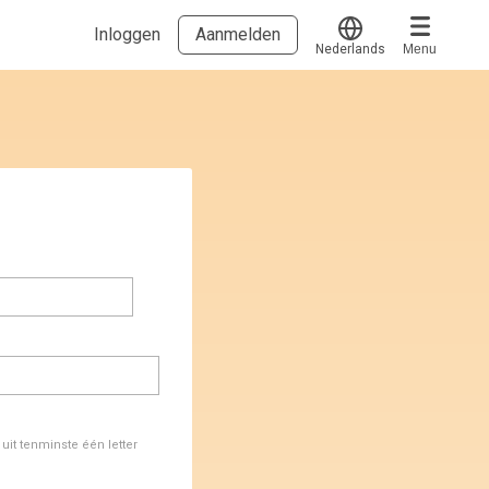
Inloggen
Aanmelden
Nederlands
Menu
Translate
Voucher verzilveren
Account en hulp
Meer
Start met leren
klantenservice@hobp.nl
Blogs
Inloggen
Erkend NRTO lid
Talentbehoud V.S. werving en selectie.
Voorwaarden en Privacy
Veelgestelde vragen
it tenminste één letter