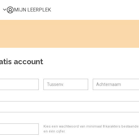
MIJN LEERPLEK
Voor mij
Alle onderwerpen
Populair
Favoriet
atis account
Gestart
Afgerond
Certificaten
Kies een wachtwoord van minimaal 8 karakters bestaande u
en één cijfer.