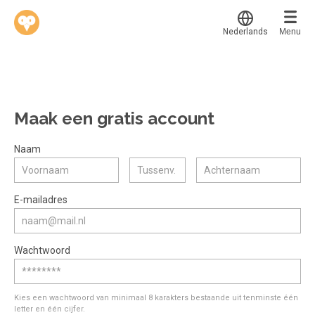
Nederlands
Menu
Translate
Werkvinders
®
Bedrijven
Maak een gratis account
Vacatures
Mijn leerplek
Naam
Voucher verzilveren
Voor mij
Alle onderwerpen
E-mailadres
Account en hulp
Populair
Meer
Start met leren
Favoriet
Wachtwoord
klantenservice@hobp.nl
Blogs
Gestart
Inloggen
Inloggen
Erkend NRTO lid
Afgerond
Aanmelden
Kies een wachtwoord van minimaal 8 karakters bestaande uit tenminste één
Talentbehoud V.S. werving en selectie.
letter en één cijfer.
Certificaten