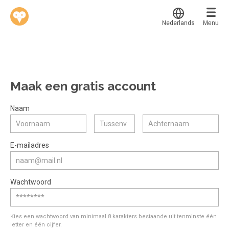
Nederlands
Menu
Translate
Werkvinders
®
Bedrijven
Maak een gratis account
Vacatures
Mijn leerplek
Naam
Voucher verzilveren
Voor mij
Alle onderwerpen
E-mailadres
Account en hulp
Populair
Meer
Start met leren
Favoriet
Wachtwoord
klantenservice@hobp.nl
Blogs
Gestart
Inloggen
Inloggen
Erkend NRTO lid
Afgerond
Aanmelden
Kies een wachtwoord van minimaal 8 karakters bestaande uit tenminste één
Talentbehoud V.S. werving en selectie.
letter en één cijfer.
Certificaten