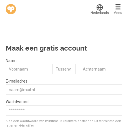
Nederlands
Menu
Werkvinders
®
Bedrijven
Maak een gratis account
Vacatures
Mijn leerplek
Naam
Voucher verzilveren
Voor mij
Alle onderwerpen
E-mailadres
Account en hulp
Populair
Meer
Start met leren
Favoriet
Wachtwoord
klantenservice@hobp.nl
Blogs
Gestart
Inloggen
Inloggen
Erkend NRTO lid
Afgerond
Aanmelden
Kies een wachtwoord van minimaal 8 karakters bestaande uit tenminste één
Talentbehoud V.S. werving en selectie.
letter en één cijfer.
Certificaten