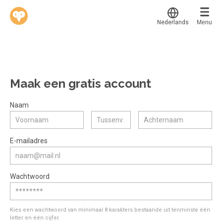
Nederlands
Menu
Translate
Werkvinders
®
Bedrijven
Maak een gratis account
Vacatures
Mijn leerplek
Naam
Voucher verzilveren
Voor mij
Alle onderwerpen
E-mailadres
Account en hulp
Populair
Meer
Start met leren
Favoriet
Wachtwoord
klantenservice@hobp.nl
Blogs
Gestart
Inloggen
Inloggen
Erkend NRTO lid
Afgerond
Aanmelden
Kies een wachtwoord van minimaal 8 karakters bestaande uit tenminste één
Talentbehoud V.S. werving en selectie.
letter en één cijfer.
Certificaten