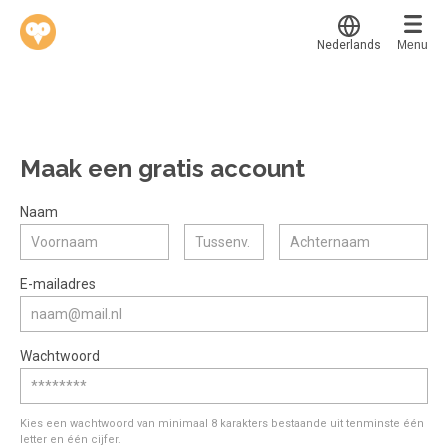
Nederlands
Menu
Translate
Werkvinders
®
Bedrijven
Maak een gratis account
Vacatures
Mijn leerplek
Naam
Voucher verzilveren
Voor mij
Alle onderwerpen
E-mailadres
Account en hulp
Populair
Meer
Start met leren
Favoriet
Wachtwoord
klantenservice@hobp.nl
Blogs
Gestart
Inloggen
Inloggen
Erkend NRTO lid
Afgerond
Aanmelden
Kies een wachtwoord van minimaal 8 karakters bestaande uit tenminste één
Talentbehoud V.S. werving en selectie.
letter en één cijfer.
Certificaten