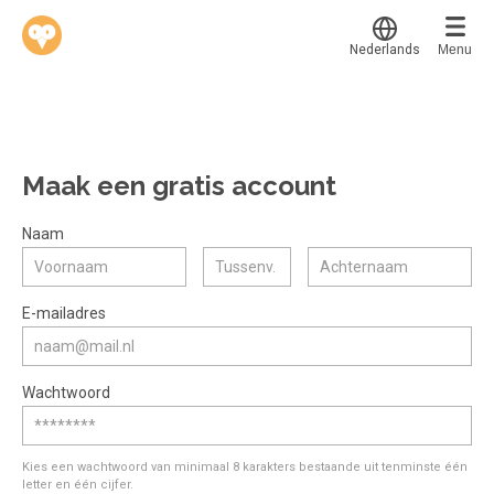
Nederlands
Menu
Translate
Werkvinders
®
Bedrijven
Maak een gratis account
Vacatures
Mijn leerplek
Naam
Voucher verzilveren
Voor mij
Alle onderwerpen
E-mailadres
Account en hulp
Populair
Meer
Start met leren
Favoriet
Wachtwoord
klantenservice@hobp.nl
Blogs
Gestart
Inloggen
Inloggen
Erkend NRTO lid
Afgerond
Aanmelden
Kies een wachtwoord van minimaal 8 karakters bestaande uit tenminste één
Talentbehoud V.S. werving en selectie.
letter en één cijfer.
Certificaten