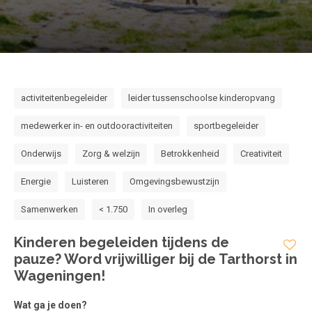
Voorwaarden en Privacy
Veelgestelde vragen
activiteitenbegeleider
leider tussenschoolse kinderopvang
medewerker in- en outdooractiviteiten
sportbegeleider
Onderwijs
Zorg & welzijn
Betrokkenheid
Creativiteit
Energie
Luisteren
Omgevingsbewustzijn
Samenwerken
< 1.750
In overleg
Kinderen begeleiden tijdens de
pauze? Word vrijwilliger bij de Tarthorst in
Wageningen!
Wat ga je doen?