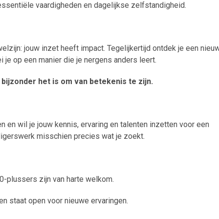
essentiële vaardigheden en dagelijkse zelfstandigheid.
welzijn: jouw inzet heeft impact. Tegelijkertijd ontdek je een nieu
ei je op een manier die je nergens anders leert.
ijzonder het is om van betekenis te zijn.
en en wil je jouw kennis, ervaring en talenten inzetten voor een
illigerswerk misschien precies wat je zoekt.
0-plussers zijn van harte welkom.
t en staat open voor nieuwe ervaringen.