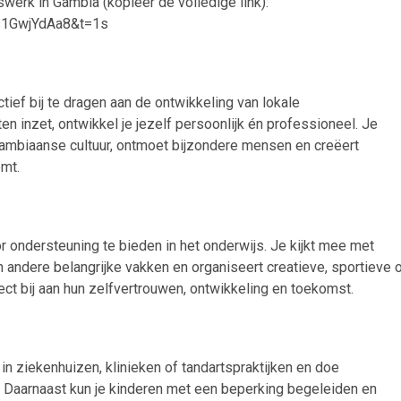
rswerk in Gambia (kopieer de volledige link):
s1GwjYdAa8&t=1s
tief bij te dragen aan de ontwikkeling van lokale
en inzet, ontwikkel je jezelf persoonlijk én professioneel. Je
mbiaanse cultuur, ontmoet bijzondere mensen en creëert
emt.
r ondersteuning te bieden in het onderwijs. Je kijkt mee met
n andere belangrijke vakken en organiseert creatieve, sportieve 
rect bij aan hun zelfvertrouwen, ontwikkeling en toekomst.
n ziekenhuizen, klinieken of tandartspraktijken en doe
p. Daarnaast kun je kinderen met een beperking begeleiden en