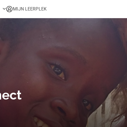
MIJN LEERPLEK
Voor mij
Alle onderwerpen
Populair
Favoriet
Gestart
Afgerond
Certificaten
nect