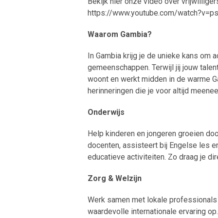
Bekijk hier onze video over vrijwillige
https://www.youtube.com/watch?v=p
Waarom Gambia?
In Gambia krijg je de unieke kans om ac
gemeenschappen. Terwijl jij jouw talent
woont en werkt midden in de warme Ga
herinneringen die je voor altijd meene
Onderwijs
Help kinderen en jongeren groeien doo
docenten, assisteert bij Engelse les e
educatieve activiteiten. Zo draag je di
Zorg & Welzijn
Werk samen met lokale professionals i
waardevolle internationale ervaring o