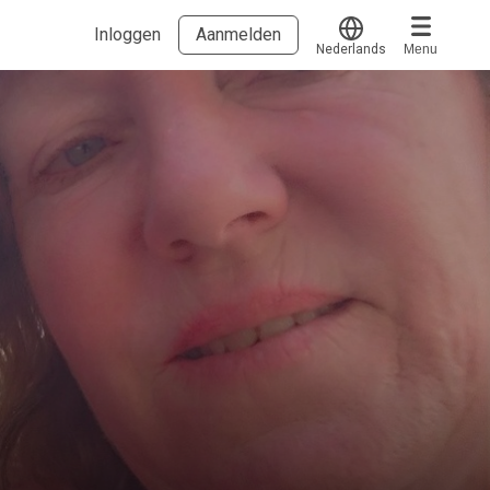
Inloggen
Aanmelden
Nederlands
Menu
Translate
Voucher verzilveren
Account en hulp
Meer
Start met leren
klantenservice@hobp.nl
Blogs
Inloggen
Erkend NRTO lid
Talentbehoud V.S. werving en selectie.
Voorwaarden en Privacy
Veelgestelde vragen