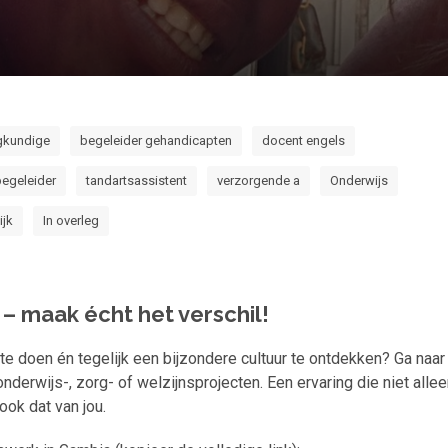
egkundige
begeleider gehandicapten
docent engels
egeleider
tandartsassistent
verzorgende a
Onderwijs
ijk
In overleg
 – maak écht het verschil!
te doen én tegelijk een bijzondere cultuur te ontdekken? Ga naar
nderwijs-, zorg- of welzijnsprojecten. Een ervaring die niet alle
ook dat van jou.