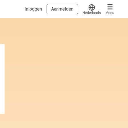
Inloggen
Aanmelden
Nederlands
Menu
Translate
Voucher verzilveren
Account en hulp
Meer
Start met leren
klantenservice@hobp.nl
Blogs
Inloggen
Erkend NRTO lid
Talentbehoud V.S. werving en selectie.
Voorwaarden en Privacy
Veelgestelde vragen