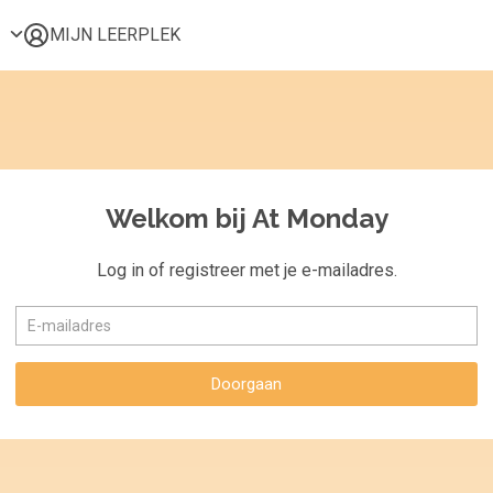
MIJN LEERPLEK
Voor mij
Alle onderwerpen
Populair
Favoriet
Welkom bij At Monday
Gestart
Afgerond
Log in of registreer met je e-mailadres.
Certificaten
Doorgaan