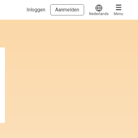
Inloggen
Aanmelden
Nederlands
Menu
Translate
Voucher verzilveren
Account en hulp
Meer
Start met leren
klantenservice@hobp.nl
Blogs
Inloggen
Erkend NRTO lid
Talentbehoud V.S. werving en selectie.
Voorwaarden en Privacy
Veelgestelde vragen