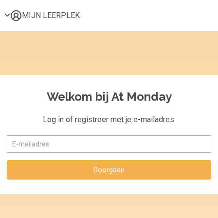
MIJN LEERPLEK
Voor mij
Alle onderwerpen
Populair
Favoriet
Welkom bij At Monday
Gestart
Afgerond
Log in of registreer met je e-mailadres.
Certificaten
Doorgaan