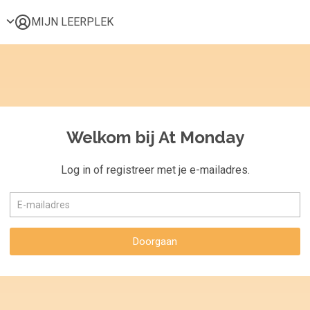
MIJN LEERPLEK
Voor mij
Alle onderwerpen
Populair
Favoriet
Welkom bij At Monday
Gestart
Afgerond
Log in of registreer met je e-mailadres.
Certificaten
Doorgaan