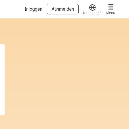
Inloggen
Aanmelden
Nederlands
Menu
Translate
Voucher verzilveren
Account en hulp
Meer
Start met leren
klantenservice@hobp.nl
Blogs
Inloggen
Erkend NRTO lid
Talentbehoud V.S. werving en selectie.
Voorwaarden en Privacy
Veelgestelde vragen