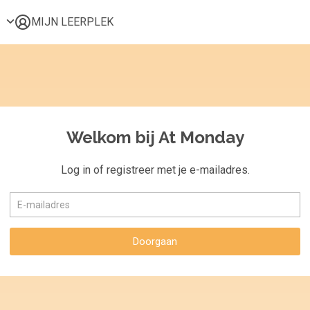
MIJN LEERPLEK
Voor mij
Alle onderwerpen
Populair
Favoriet
Welkom bij At Monday
Gestart
Afgerond
Log in of registreer met je e-mailadres.
Certificaten
Doorgaan