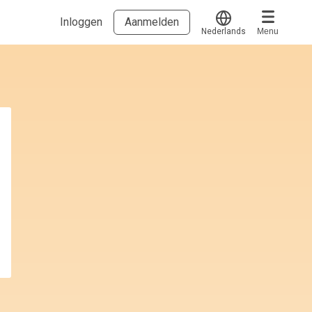
Inloggen
Aanmelden
Nederlands
Menu
Translate
Voucher verzilveren
Account en hulp
Meer
Start met leren
klantenservice@hobp.nl
Blogs
Inloggen
Erkend NRTO lid
Talentbehoud V.S. werving en selectie.
Voorwaarden en Privacy
Veelgestelde vragen