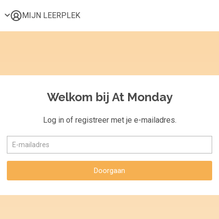
MIJN LEERPLEK
Voor mij
Alle onderwerpen
Populair
Favoriet
Welkom bij At Monday
Gestart
Afgerond
Log in of registreer met je e-mailadres.
Certificaten
Doorgaan