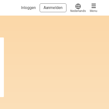
Inloggen
Aanmelden
Nederlands
Menu
Translate
Voucher verzilveren
Account en hulp
Meer
Start met leren
klantenservice@hobp.nl
Blogs
Inloggen
Erkend NRTO lid
Talentbehoud V.S. werving en selectie.
Voorwaarden en Privacy
Veelgestelde vragen