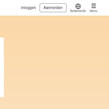
Inloggen
Aanmelden
Nederlands
Menu
Translate
Voucher verzilveren
Account en hulp
Meer
Start met leren
klantenservice@hobp.nl
Blogs
Inloggen
Erkend NRTO lid
Talentbehoud V.S. werving en selectie.
Voorwaarden en Privacy
Veelgestelde vragen