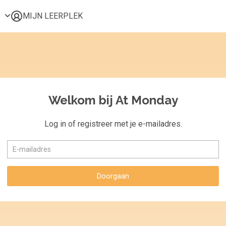
MIJN LEERPLEK
Voor mij
Alle onderwerpen
Populair
Favoriet
Welkom bij At Monday
Gestart
Afgerond
Log in of registreer met je e-mailadres.
Certificaten
Doorgaan