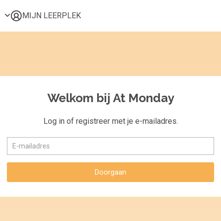
MIJN LEERPLEK
Voor mij
Alle onderwerpen
Populair
Favoriet
Welkom bij At Monday
Gestart
Afgerond
Log in of registreer met je e-mailadres.
Certificaten
Doorgaan