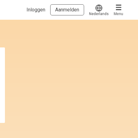
Inloggen
Aanmelden
Nederlands
Menu
Translate
Voucher verzilveren
Account en hulp
Meer
Start met leren
klantenservice@hobp.nl
Blogs
Inloggen
Erkend NRTO lid
Talentbehoud V.S. werving en selectie.
Voorwaarden en Privacy
Veelgestelde vragen