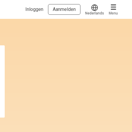
Inloggen
Aanmelden
Nederlands
Menu
Translate
Voucher verzilveren
Account en hulp
Meer
Start met leren
klantenservice@hobp.nl
Blogs
Inloggen
Erkend NRTO lid
Talentbehoud V.S. werving en selectie.
Voorwaarden en Privacy
Veelgestelde vragen