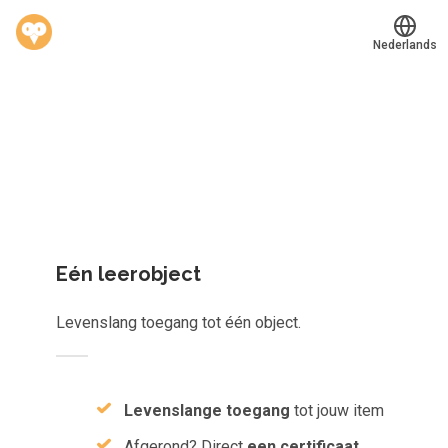
Nederlands
Welk leerplan past jou?
Translate
®
Werkvinders
Kies gericht één los leerobject of krijg toegang tot het
Bedrijven
complete aanbod van
823
e-learnings, scans, audioboeken e
meer.
Vacatures
Mijn leerplek
Eén leerobject
Voucher verzilveren
Levenslang toegang tot één object.
Account en hulp
Meer
Levenslange toegang
tot jouw item
Afgerond? Direct
een certificaat