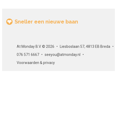
Sneller een nieuwe baan
At Monday B.V. © 2026
Liesboslaan 57, 4813 EB Breda
076 571 6667
seeyou@atmonday.nl
Voorwaarden & privacy