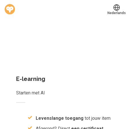
Nederlands
Welk leerplan past jou?
Translate
®
Werkvinders
Kies gericht één los leerobject of krijg toegang tot het
Bedrijven
complete aanbod van
823
e-learnings, scans, audioboeken e
meer.
Vacatures
Mijn leerplek
E-learning
Voucher verzilveren
Starten met AI
Account en hulp
Meer
Levenslange toegang
tot jouw item
Afgerond? Direct
een certificaat