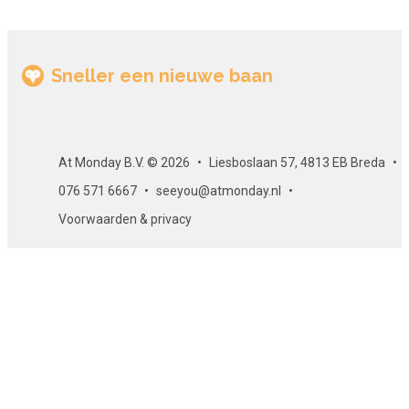
Sneller een nieuwe baan
At Monday B.V. © 2026
Liesboslaan 57, 4813 EB Breda
076 571 6667
seeyou@atmonday.nl
Voorwaarden & privacy