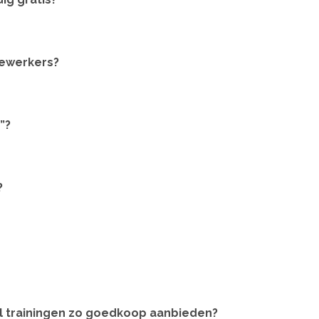
dewerkers?
”?
?
el trainingen zo goedkoop aanbieden?