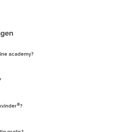
agen
line academy?
?
®
kvinder
?
ig gratis?