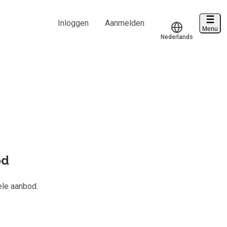
Inloggen
Aanmelden
Menu
Nederlands
Voucher verzilveren
Translate
Account en hulp
d van
823
Start met leren
klantenservice@hobp.nl
Inloggen
od
Meer
ele aanbod.