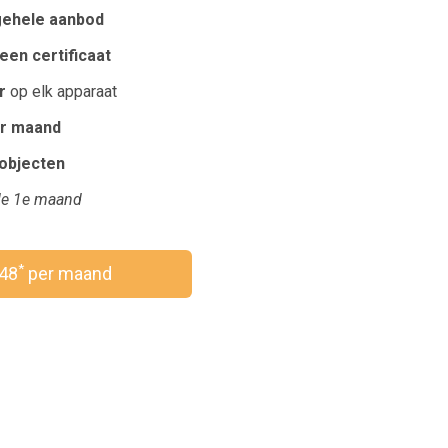
gehele aanbod
een certificaat
r
op elk apparaat
r maand
robjecten
e 1e maand
*
,48
per maand