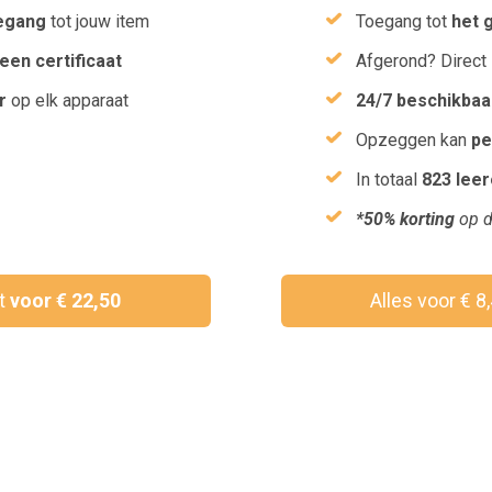
egang
tot jouw item
Toegang tot
het 
een certificaat
Afgerond? Direct
r
op elk apparaat
24/7 beschikbaa
Opzeggen kan
pe
In totaal
823 lee
*50% korting
op d
ct
voor € 22,50
Alles voor € 8
Wil je een vouchercode verzilveren?