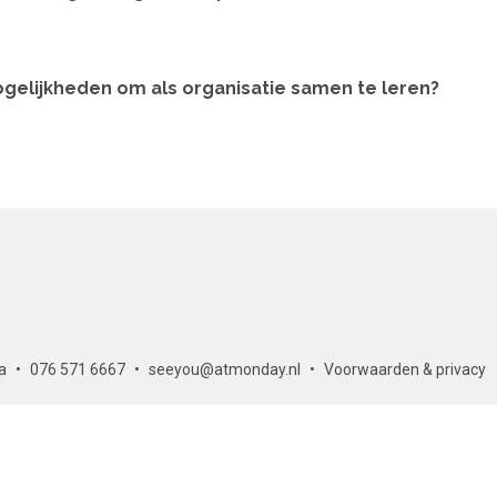
gelijkheden om als organisatie samen te leren?
a
076 571 6667
seeyou@atmonday.nl
Voorwaarden & privacy