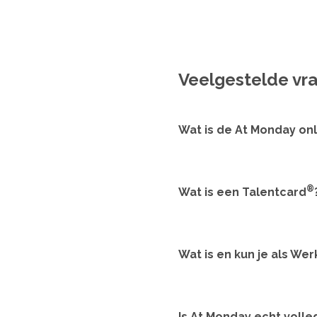
Veelgestelde vr
Wat is de At Monday on
®
Wat is een Talentcard
Wat is en kun je als Wer
Is At Monday echt volled