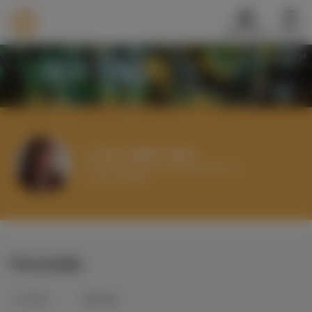
Nederlands
Menu
®
TALENTCARD
Werkvinders
®
Translate
Bedrijven
Vacatures
Mijn leerplek
Loeki Zeijlemaker
breed inzetbaar op snijvlak beleid en
Voucher verzilveren
communicatie
Account en hulp
Meer
Personalia
Inloggen
Aanmelden
Leeftijd
66
jaar