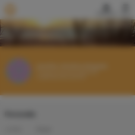
Nederlands
Menu
®
TALENTCARD
Werkvinders
®
Translate
Bedrijven
Vacatures
Mijn leerplek
jennifer christina Delgado
Toegepast Psycholoog Arbeid &
Voucher verzilveren
Organisatie/Recruiter/HR
Account en hulp
Meer
Personalia
Inloggen
Aanmelden
Leeftijd
36
jaar