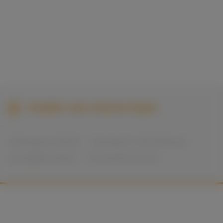
Re-integratiebureau Implacement Projecten BV
Functie: Trainee Jobcoach
Taken: Intakegesprekken houden, begeleiden van
deelnemers, trainingen ontwerpen en geven, ontwikkeling
en administratie bijhouden van deelnemers, contacten
onderhouden met opdrachtgevers.
Sneller een nieuwe baan
At Monday B.V. © 2026
Liesboslaan 57, 4813 EB Breda
seeyou@atmonday.nl
Voorwaarden & privacy