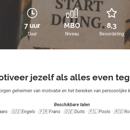
7 uur
MBO
8,3
Duur
Niveau
Beoordeling
tiveer jezelf als alles even teg
orgen geheimen van motivatie en het bereiken van persoonlijke 
Beschikbare talen
ars · 🇺🇸 Engels · 🇫🇷 Frans · 🇩🇪 Duits · 🇵🇱 Pools · 🇷🇴 