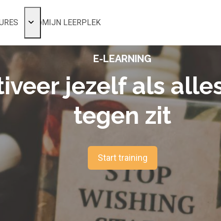
URES
MIJN LEERPLEK
Voor mij
E-LEARNING
Alle onderwerpen
Populair
iveer jezelf als alle
Favoriet
tegen zit
Gestart
Afgerond
Certificaten
Start training