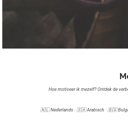
Mo
Hoe motiveer ik mezelf? Ontdek de verb
🇳🇱 Nederlands · 🇸🇦 Arabisch · 🇧🇬 Bulga