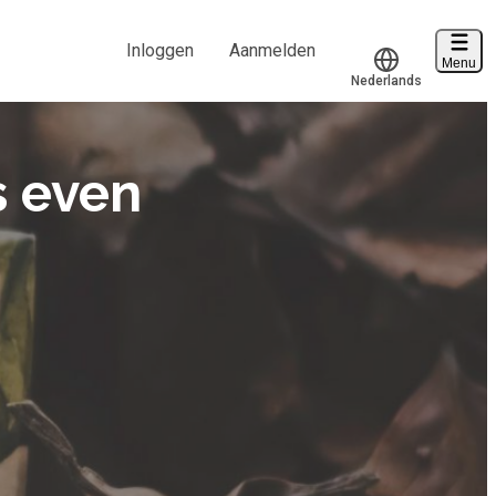
Inloggen
Aanmelden
Menu
Nederlands
Voucher verzilveren
Translate
Account en hulp
s even
Start met leren
klantenservice@hobp.nl
Inloggen
Meer