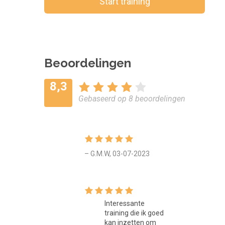
Bewaar voor later
Start training
Beoordelingen
8,3
Gebaseerd op 8 beoordelingen
– G.M.W, 03-07-2023
Interessante
training die ik goed
kan inzetten om