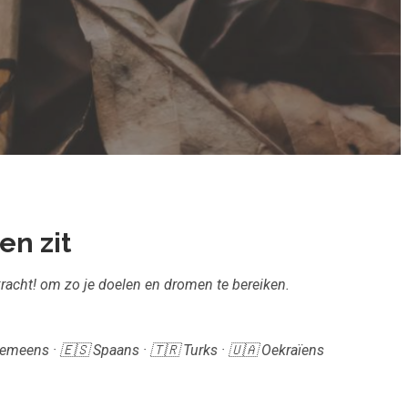
en zit
kracht! om zo je doelen en dromen te bereiken.
Roemeens · 🇪🇸 Spaans · 🇹🇷 Turks · 🇺🇦 Oekraïens