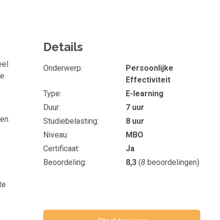
Details
eel
Onderwerp
Persoonlijke
ke
Effectiviteit
Type
E-learning
Duur
7 uur
en.
Studiebelasting
8 uur
Niveau
MBO
Certificaat
Ja
Beoordeling
8,3
(
8
beoordelingen)
te