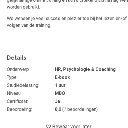
gelijknamige online training en kan uitstekend als naslag wer
worden gebruikt.
We wensen je veel succes en plezier toe bij het lezen en/of
volgen van de training.
Details
Onderwerp
HR, Psychologie & Coaching
Type
E-book
Studiebelasting
1 uur
Niveau
MBO
Certificaat
Ja
Beoordeling
8,0
(
1
beoordelingen)
Bewaar voor later