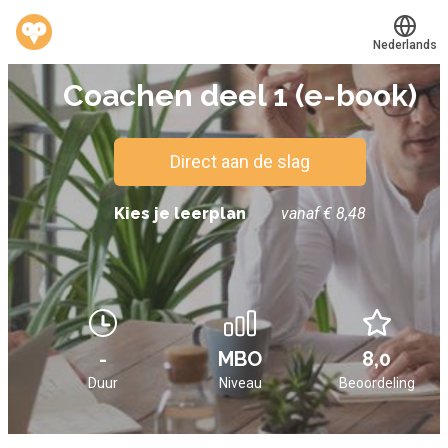
Nederlands
E-BOOK
Coachen deel 1 (e-book)
Translate
®
Werkvinders
Bedrijven
Direct aan de slag
Vacatures
Kies je leerplan
vanaf € 8,48
Mijn leerplek
Voucher verzilveren
Account en hulp
-
MBO
8,0
Duur
Niveau
Beoordeling
Meer