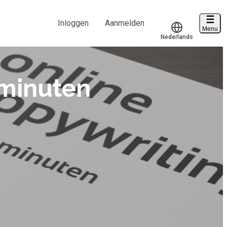
Inloggen
Aanmelden
Menu
Nederlands
Voucher verzilveren
Translate
Account en hulp
 minuten
Start met leren
klantenservice@hobp.nl
Inloggen
Meer