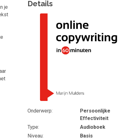
Details
n je
ekst
Omslagfoto
te
aar
het
Onderwerp
Persoonlijke
Effectiviteit
Type
Audioboek
Niveau
Basis