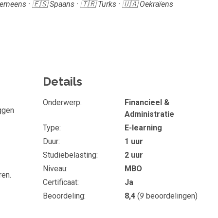
Roemeens · 🇪🇸 Spaans · 🇹🇷 Turks · 🇺🇦 Oekraïens
Details
Onderwerp
Financieel &
eggen
Administratie
Type
E-learning
Duur
1 uur
Studiebelasting
2 uur
Niveau
MBO
ren.
Certificaat
Ja
Beoordeling
8,4
(
9
beoordelingen)