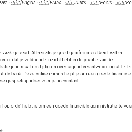
ars · 🇺🇸 Engels · 🇫🇷 Frans · 🇩🇪 Duits · 🇵🇱 Pools · 🇷🇴 
e zaak gebeurt. Alleen als je goed geïnformeerd bent, valt er
ervoor dat je voldoende inzicht hebt in de positie van de
atie je in staat om tijdig en overtuigend verantwoording af te l
of de bank. Deze online cursus helpt je om een goede financiële
re gesprekspartner voor je accountant.
ijf op orde' helpt je om een goede financiële administratie te voe
nt