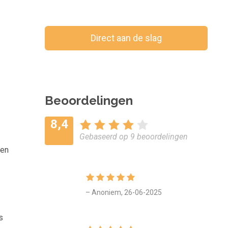
Direct aan de slag
Bewaar voor later
Beoordelingen
8,4
Gebaseerd op 9 beoordelingen
een
– Anoniem, 26-06-2025
s