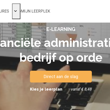
URES
MIJN LEERPLEK
Voor mij
E-LEARNING
Alle onderwerpen
Populair
nanciële administrat
Favoriet
bedrijf op orde
Gestart
Afgerond
Certificaten
Direct aan de slag
Kies je leerplan
vanaf € 8,48