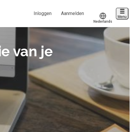
Inloggen
Aanmelden
Menu
Nederlands
Voucher verzilveren
Translate
Account en hulp
ie van je
Start met leren
klantenservice@hobp.nl
Inloggen
Meer