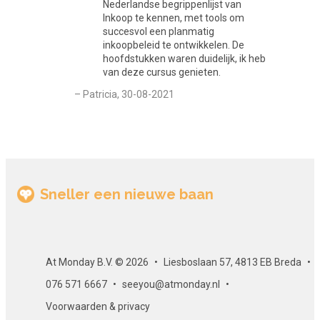
Nederlandse begrippenlijst van
eindtoets.
Inkoop te kennen, met tools om
succesvol een planmatig
Aantal modules
inkoopbeleid te ontwikkelen. De
hoofdstukken waren duidelijk, ik heb
Deze cursus bestaat uit 2 modules.
van deze cursus genieten.
– Patricia, 30-08-2021
Toetsing
De online cursus 'Slim inkopen voor je bedrijf' wordt
afgesloten met een eindtoets. De eindtoets bestaat uit
meerkeuzevragen.
Certificaat
Sneller een nieuwe baan
Als je slaagt voor de eindtoets, ontvang je per e-mail een
gewaarmerkt certificaat. Dit certificaat kun je uiteraard op
LinkedIn of op een ander loopbaanportal zoals At Monday
At Monday B.V. © 2026
Liesboslaan 57, 4813 EB Breda
plaatsen. Zo ontwikkel je je en laat je het ook aan anderen
076 571 6667
seeyou@atmonday.nl
zien!
Voorwaarden & privacy