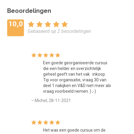
onderneming. Advies vooropleiding: MBO2
Beoordelingen
Vaardigheden
10,0
Als je deze online training wilt inzetten binnen de opleiding
Gebaseerd op 2 beoordelingen
die je volgt, dan werk je aan de volgende vaardigheden en
beroepscompetenties (op MBO-niveau): Beslissen en
activiteiten initiëren, Samenwerken en overleggen, Relaties
bouwen en netwerken, Vakdeskundigheid toepassen,
Materialen en middelen inzetten, Plannen en organiseren,
Een goede georganiseerde cursus
die een helder en overzichtelijk
Ondernemend en commercieel handelen.
geheel geeft van het vak : inkoop.
Tip voor organisatie, vraag 30 van
Lesmaterialen
deel 1 nakijken en V&D niet meer als
vraag voorbeeld nemen. ) ;-)
De cursus 'Slim inkopen voor je bedrijf' bestaat uit een e-
learning met audio- en videomateriaal.
– Michel, 28-11-2021
Opbouw van de cursus
Deze cursus is opgebouwd uit diverse e-learning
Het was een goede cursus om de
leerobjecten. Aan het einde van de cursus is er een