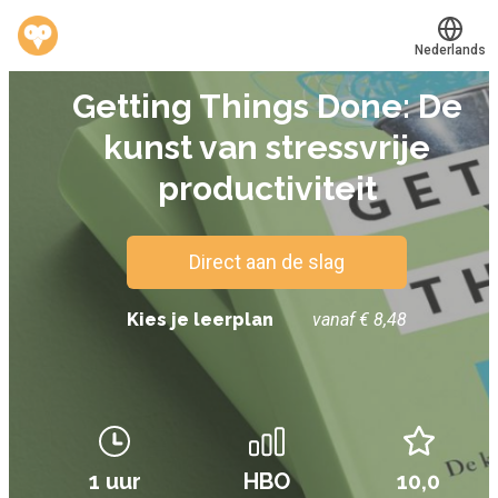
Nederlands
SAMENVATTING
Getting Things Done: De
Translate
®
Werkvinders
kunst van stressvrije
Bedrijven
productiviteit
Vacatures
Mijn leerplek
Direct aan de slag
Kies je leerplan
vanaf € 8,48
Voucher verzilveren
Account en hulp
Meer
1 uur
HBO
10,0