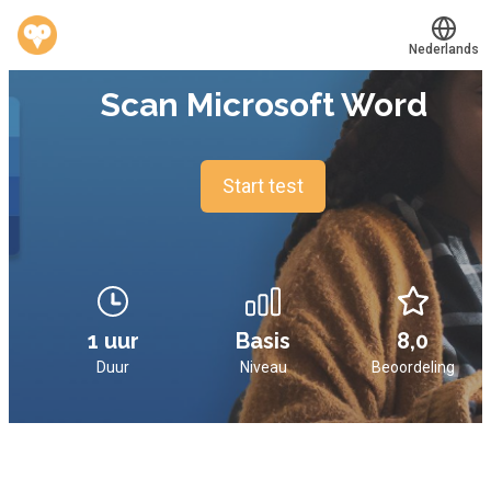
Nederlands
TEST
Scan Microsoft Word
Translate
®
Werkvinders
Bedrijven
Start test
Vacatures
Mijn leerplek
Voucher verzilveren
1 uur
Basis
8,0
Duur
Niveau
Beoordeling
Account en hulp
Meer