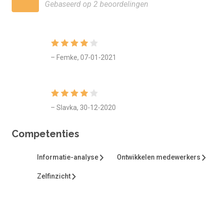
Gebaseerd op 2 beoordelingen
De rapportage aan het einde van de scan adviseert je de
aanbevolen vervolg trainingen.
– Femke, 07-01-2021
– Slavka, 30-12-2020
Competenties
Informatie-analyse
Ontwikkelen medewerkers
Zelfinzicht