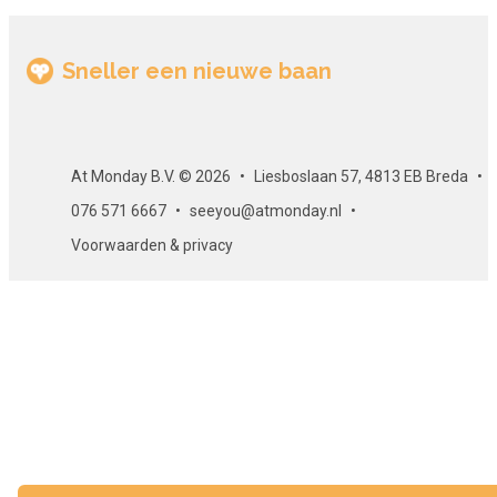
Sneller een nieuwe baan
At Monday B.V. © 2026
Liesboslaan 57, 4813 EB Breda
076 571 6667
seeyou@atmonday.nl
Voorwaarden & privacy