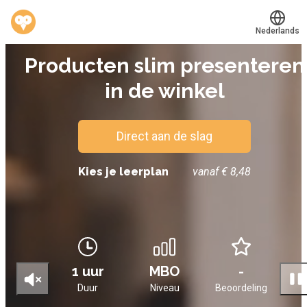
Nederlands
E-LEARNING
Producten slim presenteren
Translate
®
Werkvinders
in de winkel
Bedrijven
Vacatures
Direct aan de slag
Mijn leerplek
Kies je leerplan
vanaf € 8,48
Voucher verzilveren
Account en hulp
1 uur
MBO
-
Meer
Duur
Niveau
Beoordeling