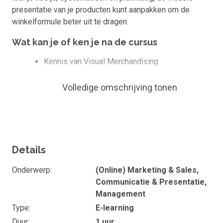
presentatie van je producten kunt aanpakken om de
winkelformule beter uit te dragen.
Wat kan je of ken je na de cursus
Kennis van Visual Merchandising
Kennis van de inhoud van een doelgericht
Volledige omschrijving tonen
presentatieplan (middellanggetermijnplanning,
presentatiethema's, het hanteren van de 'zeven
regels', de inzet van materialen en de verlichting)
Toepassen van tips over schappeninrichting
Toepassen van tips over frontpresentatieplan
Details
Planmatig en systematisch aanpakken van de
Onderwerp
(Online) Marketing & Sales,
presentatie
Communicatie & Presentatie,
Duur en studiebelasting
Management
Type
E-learning
De e-learning 'Producten slim presenteren in de winkel' duur
Duur
1 uur