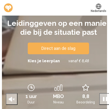
Nederlands
E-LEARNING
Leidinggeven op een manie
Translate
®
Werkvinders
die bij de situatie past
Bedrijven
Vacatures
Direct aan de slag
Mijn leerplek
Kies je leerplan
vanaf € 8,48
Voucher verzilveren
Account en hulp
1 uur
MBO
8,8
Meer
Duur
Niveau
Beoordeling