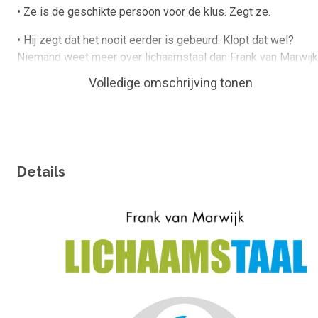
• Ze is de geschikte persoon voor de klus. Zegt ze.
• Hij zegt dat het nooit eerder is gebeurd. Klopt dat wel?
Niemand weet meer over lichaamstaal dan Frank van Marwijk
Nederlands bekendste lichaamstaalexpert. Hij geeft
Volledige omschrijving tonen
trainingen en presentaties en is de auteur van de bestsellers
'Manipuleren kun je leren', 'Het groot complimentenboek' en
'Doe niet zo moeilijk'. Hij is een bekend gezicht in de media
en analyseerde het gedrag van talloze bekende
Nederlanders.
Details
Competenties
Omslagfoto
beinvloeden; lichaamstaal; luisteren; body language;
lichaamscommunicatie; manipuleren