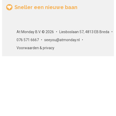
Sneller een nieuwe baan
At Monday B.V. © 2026
Liesboslaan 57, 4813 EB Breda
076 571 6667
seeyou@atmonday.nl
Voorwaarden & privacy