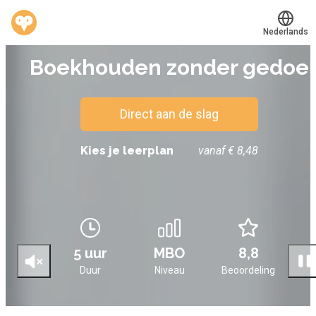
Nederlands
E-LEARNING
Boekhouden zonder gedoe
Translate
®
Werkvinders
Bedrijven
Direct aan de slag
Vacatures
Kies je leerplan
vanaf € 8,48
Mijn leerplek
Voucher verzilveren
Account en hulp
5 uur
MBO
8,8
Duur
Niveau
Beoordeling
Meer