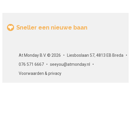
Sneller een nieuwe baan
At Monday B.V. © 2026
Liesboslaan 57, 4813 EB Breda
076 571 6667
seeyou@atmonday.nl
Voorwaarden & privacy