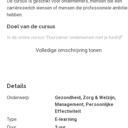
De cursus is geschikt voor ondernemers, mensen die een
carrièreswitch wensen of mensen die professionele ambitie
hebben.
Doel van de cursus
In de online cursus 'Duurzamer ondernemen met je bedrijf'
leer je in grote lijnen hoe je duurzamer kunt ondernemen.
Volledige omschrijving tonen
Belangrijk neveneffect: een positief effect op je
bedrijfsimago.
Wat kan of ken je na de cursus
Kennis van de '3 P's' (Profit, People en Planet) en 
Details
balans daartussen
Energie besparen binnen je bedrijf
Onderwerp
Gezondheid, Zorg & Welzijn,
Management, Persoonlijke
Kennis van de belangrijke duurzaamheidsfactoren
Effectiviteit
van 'Maatschappelijk Verantwoord Opleiden' en
Type
E-learning
'Duurzame Inzetbaarheid' van jouw mensen.
Duur
3 uur