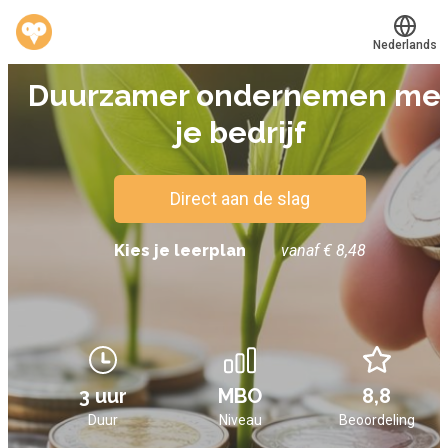
Nederlands
E-LEARNING
Duurzamer ondernemen me
Translate
®
Werkvinders
je bedrijf
Bedrijven
Vacatures
Direct aan de slag
Mijn leerplek
Kies je leerplan
vanaf € 8,48
Voucher verzilveren
Account en hulp
3 uur
MBO
8,8
Meer
Duur
Niveau
Beoordeling