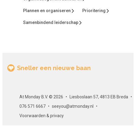
Certificaat
Plannen en organiseren
Prioritering
Als je slaagt voor de eindtoets, ontvang je per e-mail een
Samenbindend leiderschap
gewaarmerkt certificaat. Dit certificaat kun je uiteraard op
LinkedIn of op een ander loopbaanportal zoals At Monday
plaatsen. Zo ontwikkel je je en laat je het ook aan anderen
zien!
Sneller een nieuwe baan
At Monday B.V. © 2026
Liesboslaan 57, 4813 EB Breda
076 571 6667
seeyou@atmonday.nl
Voorwaarden & privacy