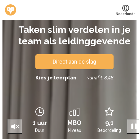
Nederlands
E-LEARNING
Taken slim verdelen in je
Translate
®
Werkvinders
team als leidinggevende
Bedrijven
Vacatures
Direct aan de slag
Mijn leerplek
Kies je leerplan
vanaf € 8,48
Voucher verzilveren
Account en hulp
1 uur
MBO
9,1
Meer
Duur
Niveau
Beoordeling