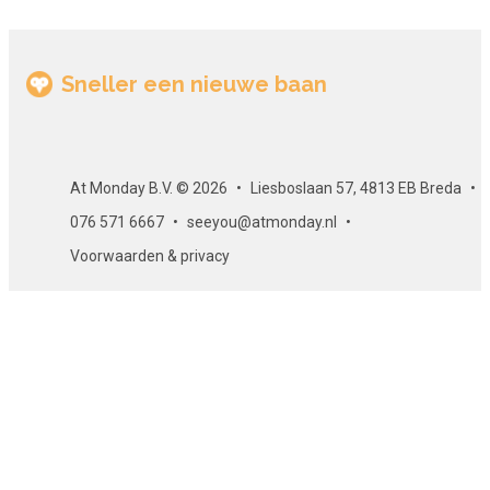
wetgeving.
Opbouw van de cursus
Sneller een nieuwe baan
Deze cursus is opgebouwd uit diverse e-learning
leerobjecten en bevat tevens aanvullend (oefen)materiaal.
Aan het einde van de cursus is er een eindtoets.
At Monday B.V. © 2026
Liesboslaan 57, 4813 EB Breda
Aantal modules
076 571 6667
seeyou@atmonday.nl
Deze cursus bestaat uit 2 modules.
Voorwaarden & privacy
Toetsing
De online cursus 'Goed voorbereid als overblijfouder op de
TSO' wordt afgesloten met een eindtoets. De eindtoets
bestaat uit meerkeuzevragen.
Certificaat
Als je slaagt voor de eindtoets, ontvang je per e-mail een