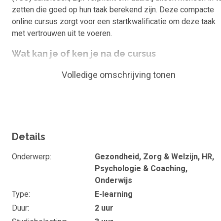
zetten die goed op hun taak berekend zijn. Deze compacte
online cursus zorgt voor een startkwalificatie om deze taak
met vertrouwen uit te voeren.
Wat kan je of ken je na de cursus
Je hebt kennis gemaakt met veiligheid en
Volledige omschrijving tonen
regelgeving in de tussenschoolse opvang.
Je kunt met vertrouwen de taak van 'overblijfouder',
ook in speciale situaties, uitvoeren.
Duur en studiebelasting
Details
De e-learning 'Goed voorbereid als overblijfouder op de TSO
Onderwerp
Gezondheid, Zorg & Welzijn, HR,
duurt ongeveer 2 uur. Wil je het maximale rendement uit je
Psychologie & Coaching,
online training halen, gebruik dan de ondersteunende
Onderwijs
lesmaterialen. De totale studiebelasting bedraagt 3 uur.
Type
E-learning
Doelgroep en vooropleiding
Duur
2 uur