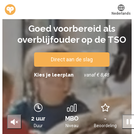
Nederlands
E-LEARNING
Goed voorbereid als
Translate
®
Werkvinders
overblijfouder op de TSO
Bedrijven
Vacatures
Direct aan de slag
Mijn leerplek
Kies je leerplan
vanaf € 8,48
Voucher verzilveren
Account en hulp
2 uur
MBO
-
Meer
Duur
Niveau
Beoordeling