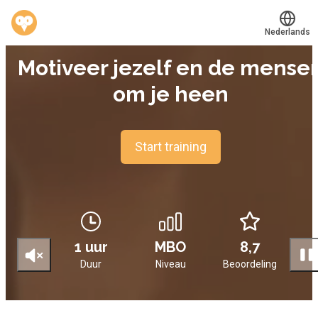
Nederlands
E-LEARNING
Motiveer jezelf en de mense
Translate
®
Werkvinders
om je heen
Bedrijven
Vacatures
Start training
Mijn leerplek
Voucher verzilveren
Account en hulp
1 uur
MBO
8,7
Duur
Niveau
Beoordeling
Meer