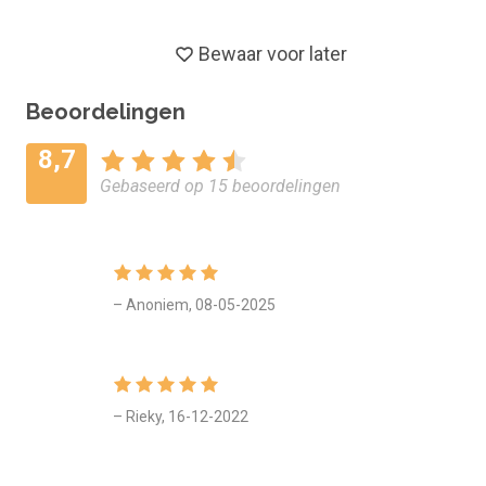
Duur en studiebelasting
De e-learning 'Motiveer jezelf en de mensen om je heen' duu
Bewaar voor later
ongeveer 1 uur. Wil je het maximale rendement uit je online
training halen, gebruik dan de ondersteunende lesmaterialen.
Beoordelingen
De totale studiebelasting bedraagt 2 uur.
8,7
Doelgroep en vooropleiding
Gebaseerd op 15 beoordelingen
Deze online cursus is geschikt voor leidinggevenden,
werkgevers, managers, teamleiders, praktijk- en
stagebegeleiders en iedereen die het beste uit zijn of haar
medewerkers wil halen. Advies vooropleiding: MBO2
– Anoniem, 08-05-2025
Vaardigheden
Als je deze online training wilt inzetten binnen de opleiding
die je volgt, dan werk je aan de volgende vaardigheden en
– Rieky, 16-12-2022
beroepscompetenties (op MBO-niveau): Aansturen,
Begeleiden, Aandacht en begrip tonen, Samenwerken en
overleggen.