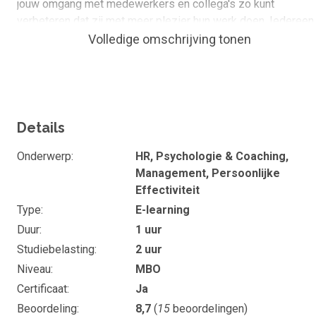
jouw omgang met medewerkers en collega's zo kunt
verbeteren dat zij met meer plezier hun werk doen. Iedereen
weet dat meer plezier op het werk ook betere prestaties me
Volledige omschrijving tonen
zich meebrengt. Verder leer je in deze online training hoe je
het beste kunt reageren op mensen die zonder al teveel
motivatie hun werk voor jou doen. Voor beweging is energie
nodig; deze e-learning helpt jou om die nodige energie op te
wekken en los te maken, bij jezelf en bij de mensen om je
Details
heen.
Onderwerp
HR, Psychologie & Coaching,
Wat kan of ken je na de cursus
Management, Persoonlijke
Effectiviteit
Je leert kritisch naar jezelf te kijken, naar jouw
Type
E-learning
omgang met medewerkers en collega's.
Duur
1 uur
Je leert positieve energie op te wekken en los te
Studiebelasting
2 uur
maken, bij jezelf en de mensen om je heen.
Niveau
MBO
Je weet hoe je de omgang met medewerkers en
Certificaat
Ja
collega's kunt verbeteren.
Beoordeling
8,7
(
15
beoordelingen)