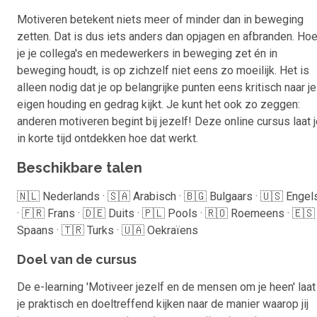
Motiveren betekent niets meer of minder dan in beweging
zetten. Dat is dus iets anders dan opjagen en afbranden. Ho
je je collega's en medewerkers in beweging zet én in
beweging houdt, is op zichzelf niet eens zo moeilijk. Het is
alleen nodig dat je op belangrijke punten eens kritisch naar je
eigen houding en gedrag kijkt. Je kunt het ook zo zeggen:
anderen motiveren begint bij jezelf! Deze online cursus laat 
in korte tijd ontdekken hoe dat werkt.
Beschikbare talen
🇳🇱 Nederlands · 🇸🇦 Arabisch · 🇧🇬 Bulgaars · 🇺🇸 Engel
· 🇫🇷 Frans · 🇩🇪 Duits · 🇵🇱 Pools · 🇷🇴 Roemeens · 🇪🇸
Spaans · 🇹🇷 Turks · 🇺🇦 Oekraïens
Doel van de cursus
De e-learning 'Motiveer jezelf en de mensen om je heen' laat
je praktisch en doeltreffend kijken naar de manier waarop jij