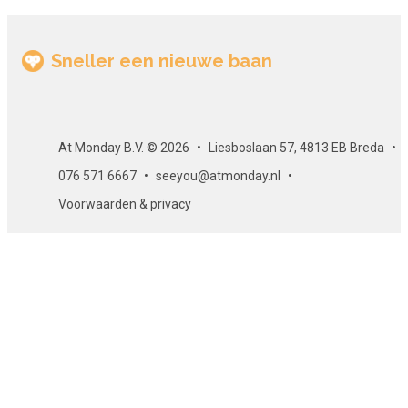
wordt afgesloten met een eindtoets. De eindtoets bestaat ui
meerkeuzevragen.
Sneller een nieuwe baan
Certificaat
Als je slaagt voor de eindtoets, ontvang je per e-mail een
gewaarmerkt certificaat. Dit certificaat kun je uiteraard op
At Monday B.V. © 2026
Liesboslaan 57, 4813 EB Breda
LinkedIn of op een ander loopbaanportal zoals At Monday
plaatsen. Zo ontwikkel je je en laat je het ook aan anderen
076 571 6667
seeyou@atmonday.nl
zien!
Voorwaarden & privacy