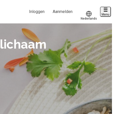
Inloggen
Aanmelden
Menu
Nederlands
Voucher verzilveren
Translate
Account en hulp
 lichaam
Start met leren
klantenservice@hobp.nl
Inloggen
Meer