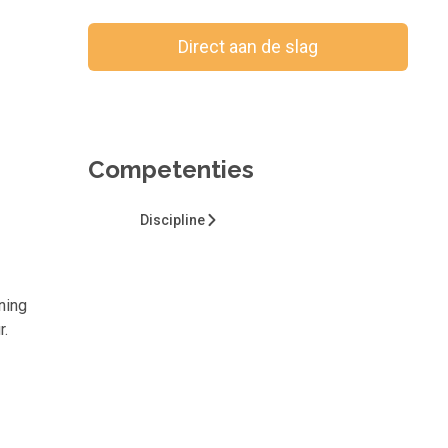
Direct aan de slag
Bewaar voor later
Competenties
Discipline
ning
r.