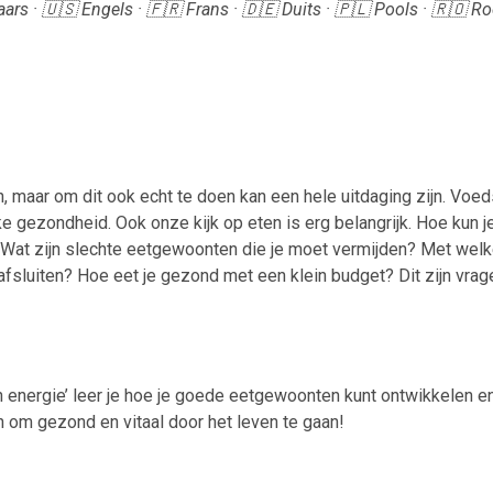
ars · 🇺🇸 Engels · 🇫🇷 Frans · 🇩🇪 Duits · 🇵🇱 Pools · 🇷🇴 
, maar om dit ook echt te doen kan een hele uitdaging zijn. Voed
ke gezondheid. Ook onze kijk op eten is erg belangrijk. Hoe kun j
 Wat zijn slechte eetgewoonten die je moet vermijden? Met wel
fsluiten? Hoe eet je gezond met een klein budget? Dit zijn vrag
en energie’ leer je hoe je goede eetgewoonten kunt ontwikkelen e
 om gezond en vitaal door het leven te gaan!