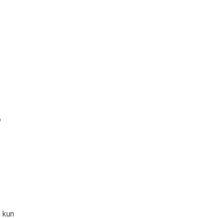
o
n kun