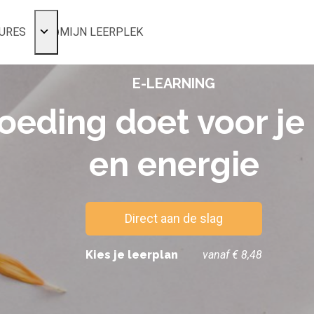
URES
MIJN LEERPLEK
Voor mij
E-LEARNING
Alle onderwerpen
Populair
oeding doet voor je
Favoriet
en energie
Gestart
Afgerond
Certificaten
Direct aan de slag
Kies je leerplan
vanaf € 8,48