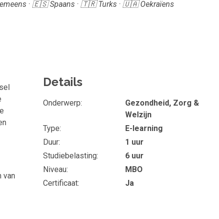
Roemeens · 🇪🇸 Spaans · 🇹🇷 Turks · 🇺🇦 Oekraïens
Details
sel
e
Onderwerp
Gezondheid, Zorg &
ke
Welzijn
en
Type
E-learning
Duur
1 uur
Studiebelasting
6 uur
Niveau
MBO
n van
Certificaat
Ja