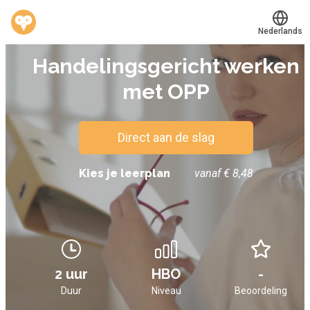
Nederlands
E-LEARNING
Handelingsgericht werken
Translate
®
Werkvinders
met OPP
Bedrijven
Vacatures
Direct aan de slag
Mijn leerplek
Kies je leerplan
vanaf € 8,48
Voucher verzilveren
Account en hulp
2 uur
HBO
-
Meer
Duur
Niveau
Beoordeling