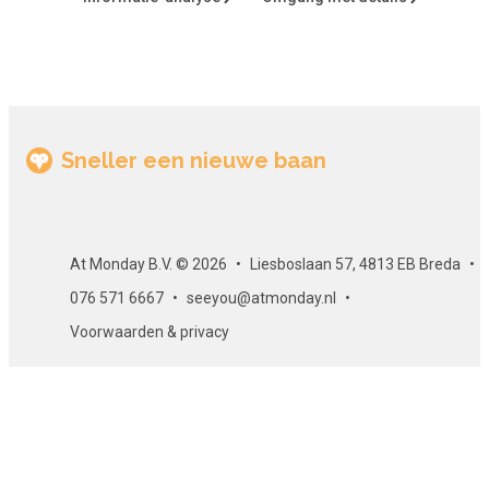
Vooropleiding: minstens mbo 4, hbo.
Vaardigheden
Als je deze cursus volgt werk je aan de volgende
vaardigheden: de theorie en achtergrond van de OPP,
gesprekstechniek met ouders en leerlingen, analyseren van
Sneller een nieuwe baan
de problematiek, formuleren van hulpvraag en doelstellingen,
toepassen van didactische technieken, toepassen van
algehele vakdeskundigheid.
At Monday B.V. © 2026
Liesboslaan 57, 4813 EB Breda
Lesmaterialen
076 571 6667
seeyou@atmonday.nl
De cursus bestaat uit verschillende teksten, artikelen en
Voorwaarden & privacy
filmpjes.
Opbouw van de cursus
Deze e-learning is opgebouwd uit verschillende
hoofdstukken met een eindtoets.