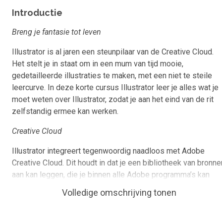
Introductie
Breng je fantasie tot leven
Illustrator is al jaren een steunpilaar van de Creative Cloud.
Het stelt je in staat om in een mum van tijd mooie,
gedetailleerde illustraties te maken, met een niet te steile
leercurve. In deze korte cursus Illustrator leer je alles wat je
moet weten over Illustrator, zodat je aan het eind van de rit
zelfstandig ermee kan werken.
Creative Cloud
Illustrator integreert tegenwoordig naadloos met Adobe
Creative Cloud. Dit houdt in dat je een bibliotheek van bronne
aan kan leggen, die je binnen alle Adobe programma’s kan
gebruiken voor nog meer efficiëntie, en het centraal beheren
Volledige omschrijving tonen
van een huisstijl. Dit aspect van de software zit uitgebreid
verwerkt in deze cursus, zodat je meteen leert hoe je bij een