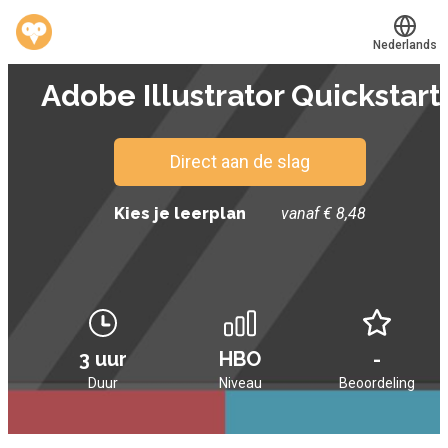
Nederlands
E-LEARNING
Adobe Illustrator Quickstart
Translate
®
Werkvinders
Bedrijven
Direct aan de slag
Vacatures
Kies je leerplan
vanaf € 8,48
Mijn leerplek
Voucher verzilveren
Account en hulp
3 uur
HBO
-
Duur
Niveau
Beoordeling
Meer