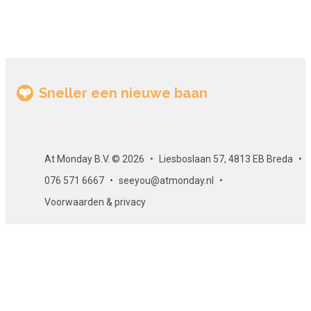
In de cursus behandelen we de volgende zaken:
Werken met documenten
Basisvormen tekenen
complexe vormen tekenen
Sneller een nieuwe baan
Werken met vullingen en lijnen
effecten toepassen
Tekstvormgeving
At Monday B.V. © 2026
Liesboslaan 57, 4813 EB Breda
een uitgebreid project
076 571 6667
seeyou@atmonday.nl
handige sneltoetsen
Voorwaarden & privacy
Duur en studiebelasting
De cursus Illustrator QuickStart duurt 3 uur. Wil je het
maximale rendement uit je e-learning halen, gebruik dan de
downloads en het oefenmateriaal bij de cursus. De totale
studiebelasting bedraagt 6 uur.