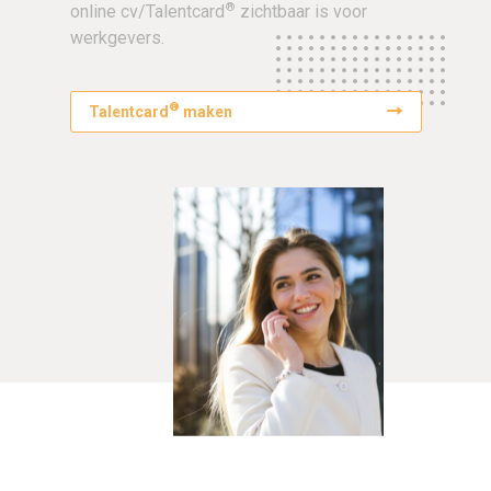
®
online cv/Talentcard
zichtbaar is voor
werkgevers.
®
Talentcard
maken