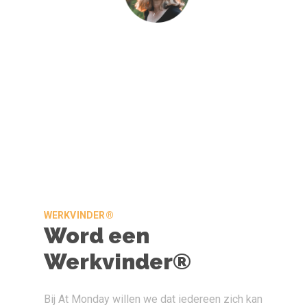
WERKVINDER®
Word een
Werkvinder®
Bij At Monday willen we dat iedereen zich kan