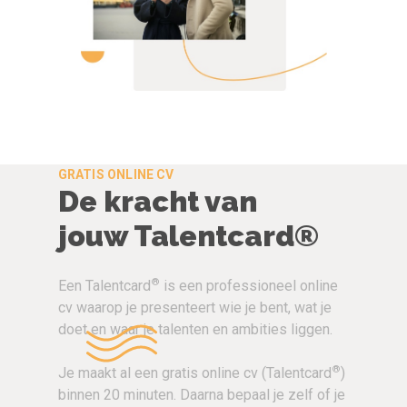
GRATIS ONLINE CV
De kracht van
jouw Talentcard®
®
Een Talentcard
is een professioneel online
cv waarop je presenteert wie je bent, wat je
doet en waar je talenten en ambities liggen.
®
Je maakt al een gratis online cv (Talentcard
)
binnen 20 minuten. Daarna bepaal je zelf of je