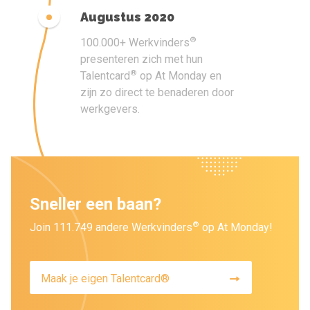
Augustus 2020
®
100.000+ Werkvinders
presenteren zich met hun
®
Talentcard
op At Monday en
zijn zo direct te benaderen door
werkgevers.
Sneller een baan?
®
Join 111.749 andere Werkvinders
op At Monday!
Maak je eigen Talentcard®