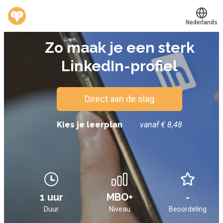
Nederlands
E-LEARNING
Zo maak je een sterk
Translate
®
Werkvinders
LinkedIn-profiel
Bedrijven
Vacatures
Direct aan de slag
Mijn leerplek
Kies je leerplan
vanaf € 8,48
Voucher verzilveren
Account en hulp
1 uur
MBO+
-
Meer
Duur
Niveau
Beoordeling