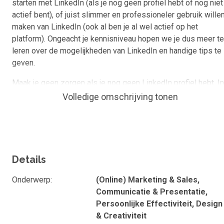
starten met LinkedIn (als je nog geen profiel hebt of nog niet
actief bent), of juist slimmer en professioneler gebruik wille
maken van LinkedIn (ook al ben je al wel actief op het
platform). Ongeacht je kennisniveau hopen we je dus meer te
leren over de mogelijkheden van LinkedIn en handige tips te
geven.
Maak je geen zorgen als je nog geen LinkedIn profiel hebt. In
het begin van de cursus leggen we precies uit hoe je een
Volledige omschrijving tonen
profiel aanmaakt, zodat ook jij daarna de optimalisatie
stappen kunt volgen.
Doel van de cursus
Details
In deze online cursus leer je hoe je de mogelijkheden in je
profiel maximaal benut, hoe je een sterke samenvatting voor
Onderwerp
(Online) Marketing & Sales,
je profiel schrijft, waar je rekening mee moet houden, hoe je
Communicatie & Presentatie,
aan aanbevelingen komt en hoe je bezoekers naar jouw
Persoonlijke Effectiviteit, Design
profiel trekt. Het doel van de cursus is om jouw profiel zo
& Creativiteit
goed mogelijk op de kaart te zetten en je daar de